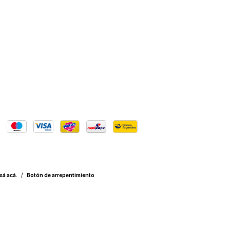
sá acá.
/
Botón de arrepentimiento