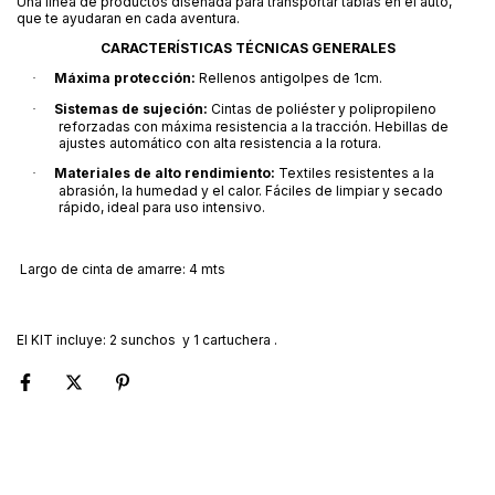
Una línea de productos diseñada para transportar tablas en el auto,
que te ayudaran en cada aventura.
CARACTERÍSTICAS TÉCNICAS GENERALES
Máxima protección:
Rellenos antigolpes de 1cm.
·
Sistemas de sujeción:
Cintas de poliéster y polipropileno
·
reforzadas con máxima resistencia a la tracción. Hebillas de
ajustes automático con alta resistencia a la rotura.
Materiales de alto rendimiento:
Textiles resistentes a la
·
abrasión, la humedad y el calor. Fáciles de limpiar y secado
rápido, ideal para uso intensivo.
Largo de cinta de amarre: 4 mts
El KIT incluye: 2 sunchos y 1 cartuchera .